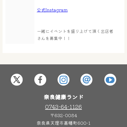
公式Instagram
大浴場
サウナ・岩盤浴
一緒にイベントを盛り上げて頂く出店者
屋内レジャープール
さんを募集中！！
グルメ
奈良わんぱくランド
ボディケア
はしゃきっズ
奈良健康ランド
その他施設
ご宿泊
0743-64-1126
〒632-0084
奈良県天理市嘉幡町600-1