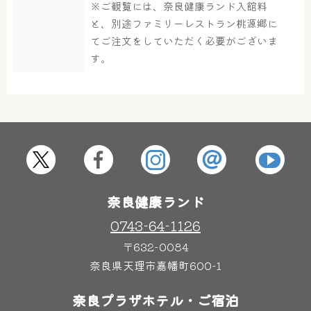
※ご観覧には、奈良健康ランド入館料
大浴場
サウナ・岩盤浴
と、別途ファミリーレストラン桃源郷に
てご注文をしていただく必要がございま
す。
屋内レジャープール
グルメ
奈良わんぱくランド
ボディケア
はしゃきっズ
奈良健康ランド
その他施設
ご宿泊
0743-64-1126
〒632-0084
奈良県天理市嘉幡町600-1
奈良プラザホテル・ご宿泊