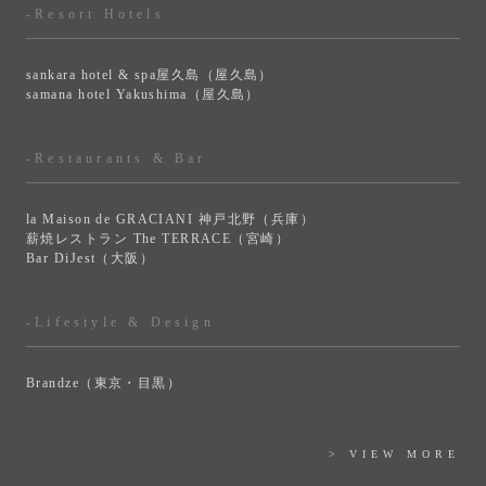
-Resort Hotels
sankara hotel & spa屋久島（屋久島）
samana hotel Yakushima（屋久島）
-Restaurants & Bar
la Maison de GRACIANI 神戸北野（兵庫）
薪焼レストラン The TERRACE（宮崎）
Bar DiJest（大阪）
-Lifestyle & Design
Brandze（東京・目黒）
> VIEW MORE