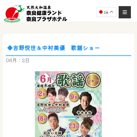
JA
◆吉野悦世＆中村美優 歌謡ショー
06月：2日