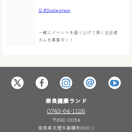
公式Instagram
大浴場
サウナ・岩盤浴
一緒にイベントを盛り上げて頂く出店者
屋内レジャープール
さんを募集中！！
グルメ
奈良わんぱくランド
ボディケア
はしゃきっズ
奈良健康ランド
その他施設
ご宿泊
0743-64-1126
〒632-0084
奈良県天理市嘉幡町600-1