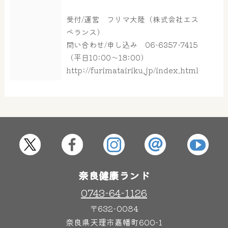
受付/運営 フリマ大陸（株式会社エス
大浴場
サウナ・岩盤浴
ペランス）
問い合わせ/申し込み 06-6357-7415
（平日10:00～18:00）
屋内レジャープール
グルメ
http://furimatairiku.jp/index.html
奈良わんぱくランド
ボディケア
はしゃきっズ
奈良健康ランド
その他施設
ご宿泊
0743-64-1126
〒632-0084
奈良県天理市嘉幡町600-1