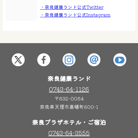
大浴場
サウナ・岩盤浴
・奈良健康ランド公式Twitter
・奈良健康ランド公式Instagram
屋内レジャープール
グルメ
奈良わんぱくランド
ボディケア
はしゃきっズ
奈良健康ランド
0743-64-1126
その他施設
ご宿泊
〒632-0084
奈良県天理市嘉幡町600-1
奈良プラザホテル・ご宿泊
0743-64-3555