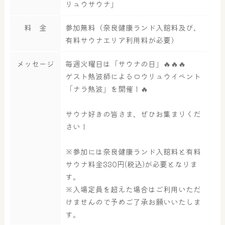
リュウサウナ」
屋内レジャープール
グルメ
料 金
参加無料（奈良健康ランド入館料及び、
有料サウナエリア利用料が必要）
メッセージ
毎週火曜日は「サウナの日」🔥🔥🔥
奈良わんぱくランド
ボディケア
ゲスト熱波師によるロウリュウイベント
はしゃきっズ
「ナラ熱波」を開催！🔥
サウナ好きの皆さま、ぜひお集まりくだ
さい！
その他施設
ご宿泊
※参加には奈良健康ランド入館料と有料
サウナ料金330円(税込)が必要となりま
す。
※入場定員を超えた場合はご利用いただ
けませんので予めご了承お願いいたしま
す。