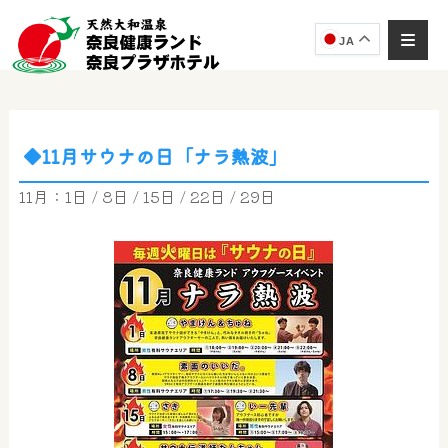
JA
◆11月サウナの日「ナラ熱波」
奈良健康ランド
AIコンシェルジュ
11月：1日 / 8日 / 15日 / 22日 / 29日
オンライン
奈良健康ランド AIコンシェルジュです。
ご質問をお伺いします。