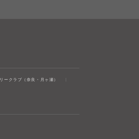
奈良健康ランド
トリークラブ（奈良・月ヶ瀬）
AIコンシェルジュ
オンライン
奈良健康ランド AIコンシェルジュです。
ご質問をお伺いします。