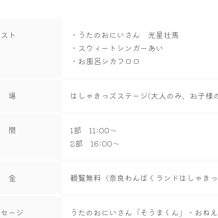
ゲスト
・うたのおにいさん 光星壮馬
・スウィートシンガーあい
・お風呂シカフロロ
会 場
はしゃきっズステージ(大人のみ、お子様
時 間
1部 11:00～
2部 16:00～
料 金
観覧無料（奈良わんぱくランドはしゃき
ッセージ
うたのおにいさん「そうまくん」・おね