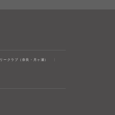
奈良健康ランド
トリークラブ（奈良・月ヶ瀬）
AIコンシェルジュ
オンライン
奈良健康ランド AIコンシェルジュです。
ご質問をお伺いします。