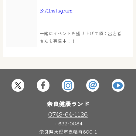
公式Instagram
大浴場
サウナ・岩盤浴
一緒にイベントを盛り上げて頂く出店者
屋内レジャープール
さんを募集中！！
グルメ
奈良わんぱくランド
ボディケア
はしゃきっズ
奈良健康ランド
その他施設
ご宿泊
0743-64-1126
〒632-0084
奈良県天理市嘉幡町600-1