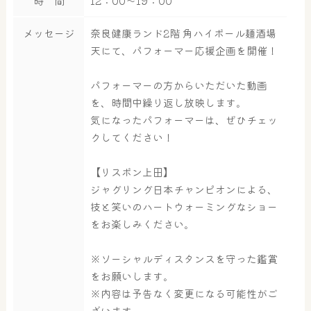
時 間
12：00～19：00
メッセージ
奈良健康ランド2階 角ハイボール麺酒場
天にて、パフォーマー応援企画を開催！
パフォーマーの方からいただいた動画
を、時間中繰り返し放映します。
気になったパフォーマーは、ぜひチェッ
クしてください！
【リスボン上田】
ジャグリング日本チャンピオンによる、
技と笑いのハートウォーミングなショー
をお楽しみください。
※ソーシャルディスタンスを守った鑑賞
をお願いします。
※内容は予告なく変更になる可能性がご
大浴場
サウナ・岩盤浴
ざいます。