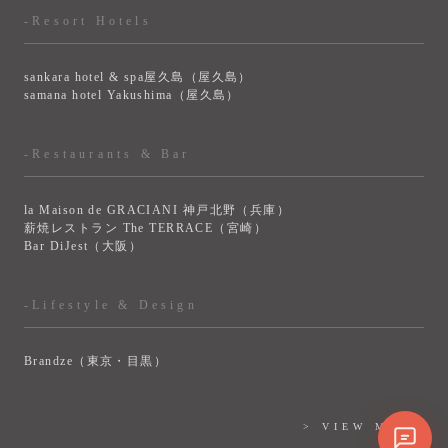
-Resort Hotels
sankara hotel & spa屋久島（屋久島）
samana hotel Yakushima（屋久島）
-Restaurants & Bar
la Maison de GRACIANI 神戸北野（兵庫）
薪焼レストラン The TERRACE（宮崎）
Bar DiJest（大阪）
-Lifestyle & Design
Brandze（東京・目黒）
> VIEW MORE