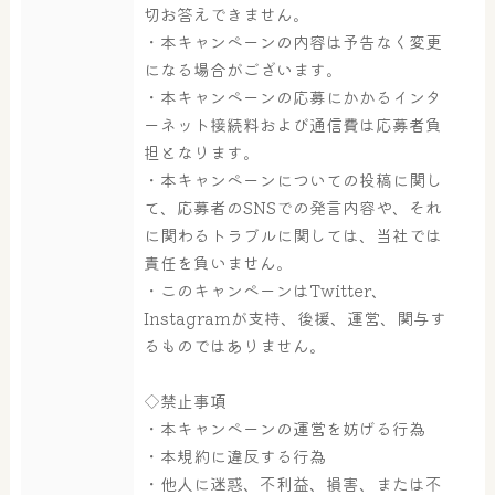
大浴場
サウナ・岩盤浴
切お答えできません。
・本キャンペーンの内容は予告なく変更
になる場合がございます。
・本キャンペーンの応募にかかるインタ
屋内レジャープール
グルメ
ーネット接続料および通信費は応募者負
担となります。
・本キャンペーンについての投稿に関し
奈良わんぱくランド
ボディケア
て、応募者のSNSでの発言内容や、それ
に関わるトラブルに関しては、当社では
はしゃきっズ
責任を負いません。
・このキャンペーンはTwitter、
Instagramが支持、後援、運営、関与す
その他施設
ご宿泊
るものではありません。
◇禁止事項
・本キャンペーンの運営を妨げる行為
・本規約に違反する行為
・他人に迷惑、不利益、損害、または不