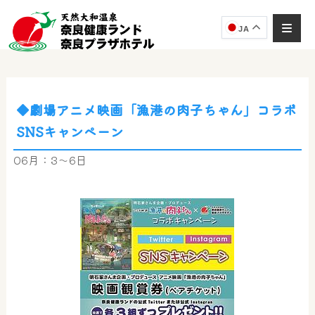
JA
◆劇場アニメ映画「漁港の肉子ちゃん」コラボ
奈良健康ランド
SNSキャンペーン
AIコンシェルジュ
オンライン
06月：3～6日
奈良健康ランド AIコンシェルジュです。
ご質問をお伺いします。