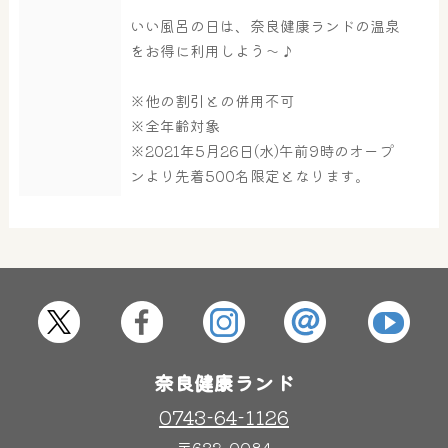
いい風呂の日は、奈良健康ランドの温泉
をお得に利用しよう～♪
大浴場
サウナ・岩盤浴
※他の割引との併用不可
※全年齢対象
※2021年5月26日(水)午前9時のオープ
屋内レジャープール
グルメ
ンより先着500名限定となります。
奈良わんぱくランド
ボディケア
はしゃきっズ
その他施設
ご宿泊
奈良健康ランド
0743-64-1126
〒632-0084