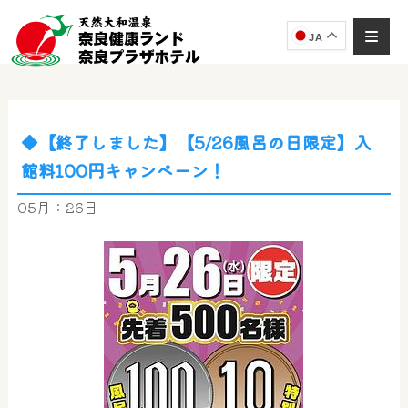
JA
◆【終了しました】【5/26風呂の日限定】入
奈良健康ランド
館料100円キャンペーン！
AIコンシェルジュ
オンライン
05月：26日
奈良健康ランド AIコンシェルジュです。
ご質問をお伺いします。