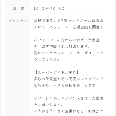
時 間
12：00～19：00
メッセージ
奈良健康ランド2階 角ハイボール麺酒場
天にて、パフォーマー応援企画を開催！
パフォーマーの方からいただいた動画
を、時間中繰り返し放映します。
気になったパフォーマーは、ぜひチェッ
クしてください！
【スーパーアイドル星丸】
多数の受賞歴を持つ高度なジャグリング
と巧みなトークで皆様を魅了します。
※ソーシャルディスタンスを守った鑑賞
をお願いします。
※内容は予告なく変更になる可能性がご
大浴場
サウナ・岩盤浴