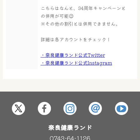
こちらはなんと、34周年キャンペーンと
の併用が可能😉
※その他の割引とは併用できません。
大浴場
サウナ・岩盤浴
詳細は各アカウントをチェック！
屋内レジャープール
グルメ
・奈良健康ランド公式Twitter
・奈良健康ランド公式Instagram
奈良わんぱくランド
ボディケア
はしゃきっズ
その他施設
ご宿泊
奈良健康ランド
0743-64-1126