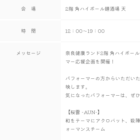
会 場
2階 角ハイボール麺酒場 天
時 間
12：00～19：00
メッセージ
奈良健康ランド2階 角ハイボー
マー応援企画を開催！
パフォーマーの方からいただい
映します。
気になったパフォーマーは、ぜ
【桜雲 -AUN-】
和をテーマにアクロバット、殺
ォーマンスチーム