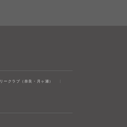
奈良健康ランド
トリークラブ（奈良・月ヶ瀬）
AIコンシェルジュ
オンライン
奈良健康ランド AIコンシェルジュです。
ご質問をお伺いします。