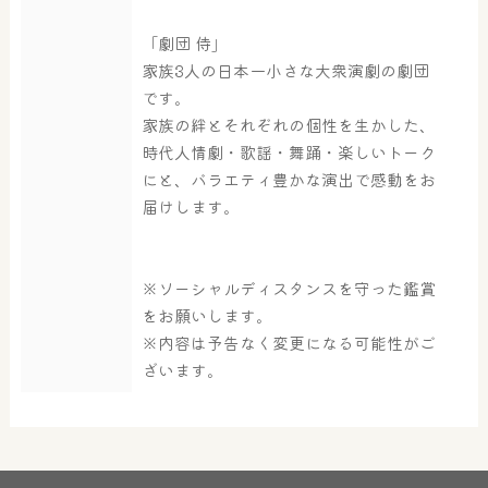
「劇団 侍」
家族3人の日本一小さな大衆演劇の劇団
です。
家族の絆とそれぞれの個性を生かした、
時代人情劇・歌謡・舞踊・楽しいトーク
大浴場
サウナ・岩盤浴
にと、バラエティ豊かな演出で感動をお
届けします。
屋内レジャープール
グルメ
※ソーシャルディスタンスを守った鑑賞
をお願いします。
※内容は予告なく変更になる可能性がご
奈良わんぱくランド
ボディケア
ざいます。
はしゃきっズ
その他施設
ご宿泊