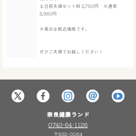
土日祝夫婦セット料 2,750円 ※通常
3,960円
大浴場
サウナ・岩盤浴
※表示は税込価格です。
屋内レジャープール
グルメ
ぜひご夫婦でお越しください！
奈良わんぱくランド
ボディケア
はしゃきっズ
その他施設
ご宿泊
奈良健康ランド
0743-64-1126
〒632-0084