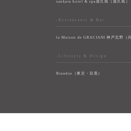
sankara hotel & spa屋久島（屋久島）
-Restaurants & Bar
la Maison de GRACIANI 神戸北野
-Lifestyle & Design
Brandze（東京・目黒）