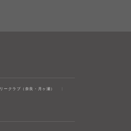
奈良健康ランド
トリークラブ（奈良・月ヶ瀬）
AIコンシェルジュ
オンライン
奈良健康ランド AIコンシェルジュです。
ご質問をお伺いします。