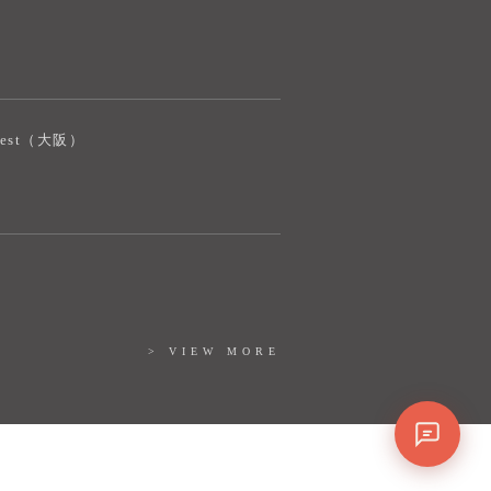
iJest（大阪）
> VIEW MORE