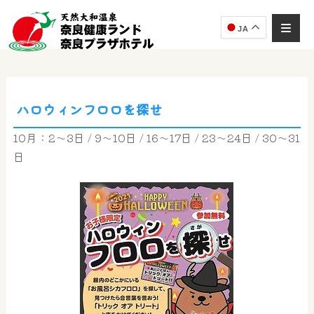
JA
ハロウィンフロロを探せ
奈良健康ランド
AIコンシェルジュ
10月：2～3日 / 9～10日 / 16～17日 / 23～24日 / 30～31
オンライン
日
奈良健康ランド AIコンシェルジュです。
ご質問をお伺いします。