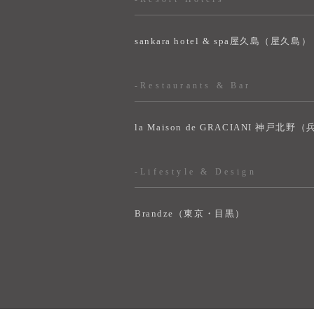
sankara hotel & spa屋久島（屋久島）
-Restaurants & Bar
la Maison de GRACIANI 神戸北野
-Lifestyle & Design
Brandze（東京・目黒）