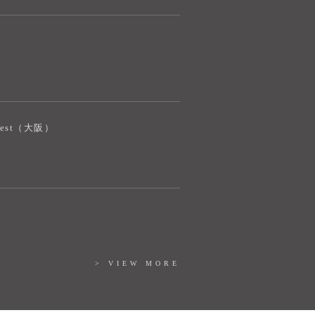
iJest（大阪）
> VIEW MORE