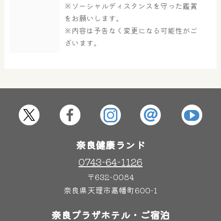
※ソーシャルディスタンスを守った鑑賞
大浴場
サウナ・岩盤浴
をお願いします。
※内容は予告なく変更になる可能性がご
ざいます。
屋内レジャープール
グルメ
奈良わんぱくランド
ボディケア
はしゃきっズ
奈良健康ランド
その他施設
ご宿泊
0743-64-1126
〒632-0084
奈良県天理市嘉幡町600-1
奈良プラザホテル・ご宿泊