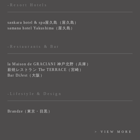
-Resort Hotels
sankara hotel & spa屋久島（屋久島）
samana hotel Yakushima（屋久島）
-Restaurants & Bar
la Maison de GRACIANI 神戸北野（兵庫）
薪焼レストラン The TERRACE（宮崎）
Bar DiJest（大阪）
-Lifestyle & Design
Brandze（東京・目黒）
> VIEW MORE