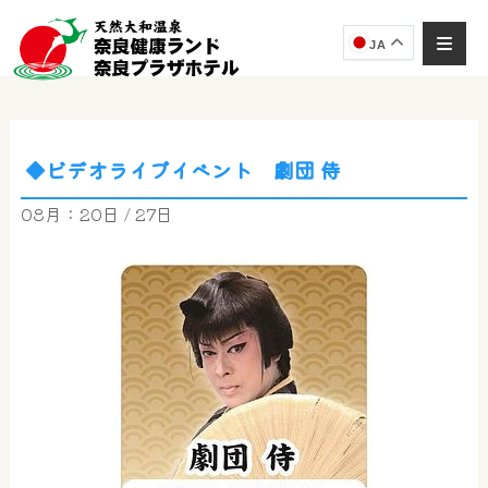
JA
◆ビデオライブイベント 劇団 侍
奈良健康ランド
AIコンシェルジュ
08月：20日 / 27日
オンライン
奈良健康ランド AIコンシェルジュです。
ご質問をお伺いします。