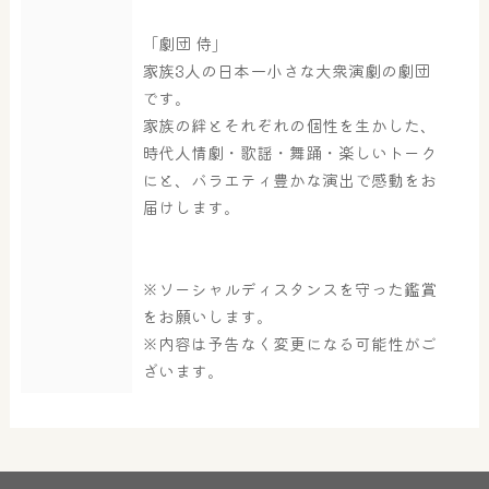
「劇団 侍」
家族3人の日本一小さな大衆演劇の劇団
です。
家族の絆とそれぞれの個性を生かした、
時代人情劇・歌謡・舞踊・楽しいトーク
大浴場
サウナ・岩盤浴
にと、バラエティ豊かな演出で感動をお
届けします。
屋内レジャープール
グルメ
※ソーシャルディスタンスを守った鑑賞
をお願いします。
※内容は予告なく変更になる可能性がご
奈良わんぱくランド
ボディケア
ざいます。
はしゃきっズ
その他施設
ご宿泊