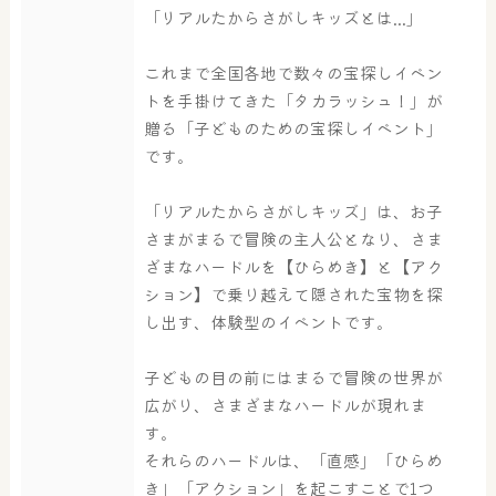
「リアルたからさがしキッズとは...」
これまで全国各地で数々の宝探しイベン
トを手掛けてきた「タカラッシュ！」が
贈る「子どものための宝探しイベント」
です。
大浴場
サウナ・岩盤浴
「リアルたからさがしキッズ」は、お子
さまがまるで冒険の主人公となり、さま
ざまなハードルを【ひらめき】と【アク
屋内レジャープール
グルメ
ション】で乗り越えて隠された宝物を探
し出す、体験型のイベントです。
子どもの目の前にはまるで冒険の世界が
奈良わんぱくランド
ボディケア
広がり、さまざまなハードルが現れま
はしゃきっズ
す。
それらのハードルは、「直感」「ひらめ
き」「アクション」を起こすことで1つ