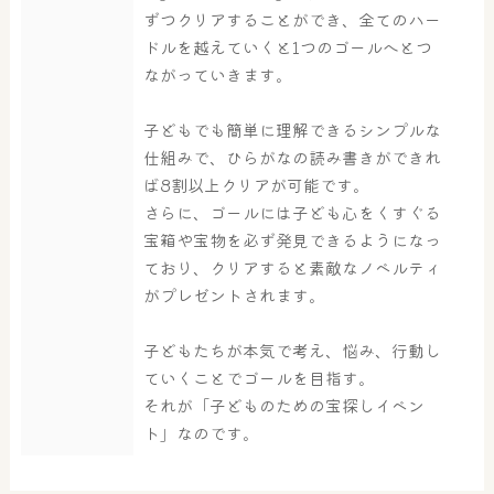
その他施設
ご宿泊
ずつクリアすることができ、全てのハー
ドルを越えていくと1つのゴールへとつ
ながっていきます。
子どもでも簡単に理解できるシンプルな
仕組みで、ひらがなの読み書きができれ
ば8割以上クリアが可能です。
さらに、ゴールには子ども心をくすぐる
宝箱や宝物を必ず発見できるようになっ
ており、クリアすると素敵なノベルティ
がプレゼントされます。
子どもたちが本気で考え、悩み、行動し
ていくことでゴールを目指す。
それが「子どものための宝探しイベン
ト」なのです。