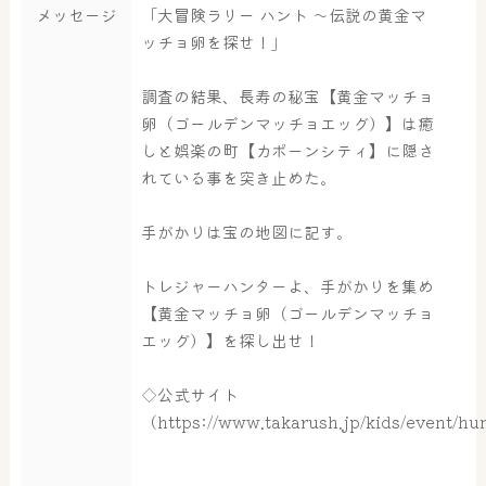
メッセージ
「大冒険ラリー ハント ～伝説の黄金マ
ッチョ卵を探せ！」
調査の結果、長寿の秘宝【黄金マッチョ
卵（ゴールデンマッチョエッグ）】は癒
しと娯楽の町【カポーンシティ】に隠さ
れている事を突き止めた。
手がかりは宝の地図に記す。
トレジャーハンターよ、手がかりを集め
【黄金マッチョ卵（ゴールデンマッチョ
エッグ）】を探し出せ！
◇公式サイト
（https://www.takarush.jp/kids/event/hu