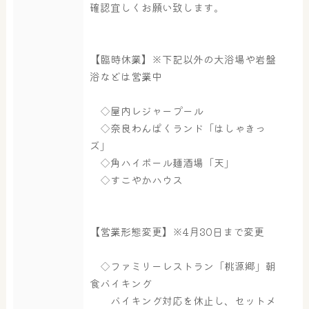
確認宜しくお願い致します。
【臨時休業】※下記以外の大浴場や岩盤
浴などは営業中
◇屋内レジャープール
◇奈良わんぱくランド「はしゃきっ
ズ」
◇角ハイボール麺酒場「天」
◇すこやかハウス
【営業形態変更】※4月30日まで変更
◇ファミリーレストラン「桃源郷」朝
食バイキング
バイキング対応を休止し、セットメ