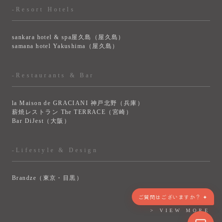
-Resort Hotels
sankara hotel & spa屋久島（屋久島）
samana hotel Yakushima（屋久島）
-Restaurants & Bar
la Maison de GRACIANI 神戸北野（兵庫）
薪焼レストラン The TERRACE（宮崎）
Bar DiJest（大阪）
-Lifestyle & Design
Brandze（東京・目黒）
> VIEW MORE