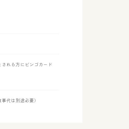
をされる方にビンゴカード
！
食事代は別途必要）