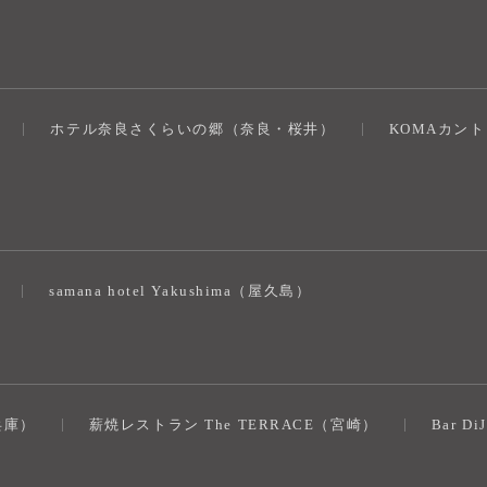
ホテル奈良さくらいの郷（奈良・桜井）
KOMAカン
）
samana hotel Yakushima（屋久島）
（兵庫）
薪焼レストラン The TERRACE（宮崎）
Bar D