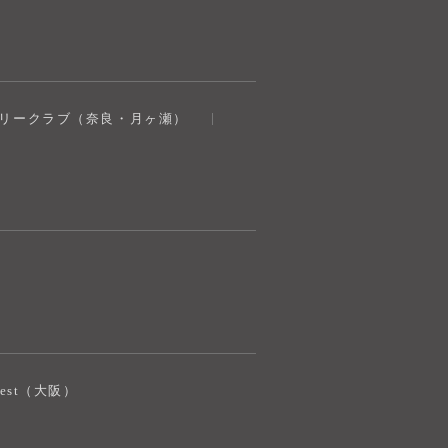
奈良健康ランド
トリークラブ（奈良・月ヶ瀬）
AIコンシェルジュ
オンライン
奈良健康ランド AIコンシェルジュです。
ご質問をお伺いします。
iJest（大阪）