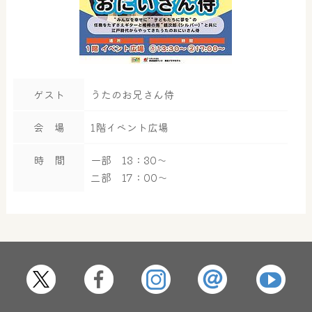
ゲスト
うたのお兄さん侍
会 場
1階イベント広場
時 間
一部 13：30～
二部 17：00～
大浴場
サウナ・岩盤浴
屋内レジャープール
グルメ