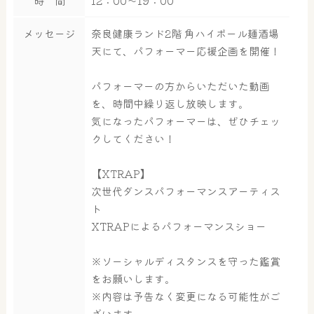
時 間
12：00～19：00
メッセージ
奈良健康ランド2階 角ハイボール麺酒場
天にて、パフォーマー応援企画を開催！
パフォーマーの方からいただいた動画
を、時間中繰り返し放映します。
気になったパフォーマーは、ぜひチェッ
クしてください！
【XTRAP】
次世代ダンスパフォーマンスアーティス
ト
XTRAPによるパフォーマンスショー
※ソーシャルディスタンスを守った鑑賞
をお願いします。
※内容は予告なく変更になる可能性がご
大浴場
サウナ・岩盤浴
ざいます。