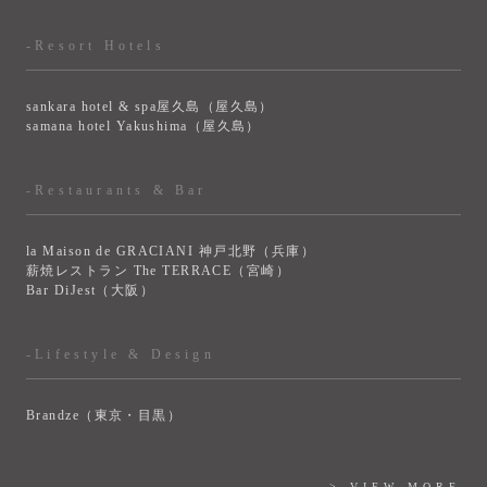
-Resort Hotels
sankara hotel & spa屋久島（屋久島）
samana hotel Yakushima（屋久島）
-Restaurants & Bar
la Maison de GRACIANI 神戸北野（兵庫）
薪焼レストラン The TERRACE（宮崎）
Bar DiJest（大阪）
-Lifestyle & Design
Brandze（東京・目黒）
> VIEW MORE