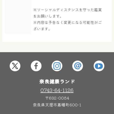
大浴場
サウナ・岩盤浴
※ソーシャルディスタンスを守った鑑賞
をお願いします。
※内容は予告なく変更になる可能性がご
ざいます。
屋内レジャープール
グルメ
奈良わんぱくランド
ボディケア
はしゃきっズ
奈良健康ランド
その他施設
ご宿泊
0743-64-1126
〒632-0084
奈良県天理市嘉幡町600-1