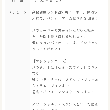
時 間
12：00～19：00
メッセージ
奈良健康ランド2階 角ハイボール麺酒場
天にて、パフォーマー応援企画を開催！
パフォーマーの方からいただいた動画
を、時間中繰り返し放映します。
気になったパフォーマーは、ぜひチェッ
クしてください！
【マジシャンローズ】
バラを片手に「ロォ～ズです♪」のキメ
言葉！
近くで見せるクロースアップマジックか
らイリュージョンまで
幅広いパフォーマンスをこなします！
※ソーシャルディスタンスを守った鑑賞