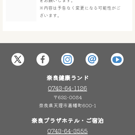
をお願いします。
大浴場
サウナ・岩盤浴
※内容は予告なく変更になる可能性がご
ざいます。
屋内レジャープール
グルメ
奈良わんぱくランド
ボディケア
はしゃきっズ
奈良健康ランド
0743-64-1126
その他施設
ご宿泊
〒632-0084
奈良県天理市嘉幡町600-1
奈良プラザホテル・ご宿泊
0743-64-3555