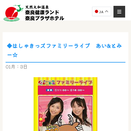
JA
◆はしゃきっズファミリーライブ あい&とみ
奈良健康ランド
ー☆
AIコンシェルジュ
オンライン
01月：3日
奈良健康ランド AIコンシェルジュです。
ご質問をお伺いします。