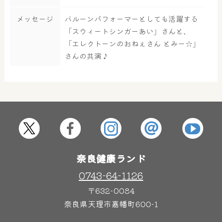
大浴場
サウナ・岩盤浴
メッセージ
バルーンパフォーマーとしても活躍する
「スウィートシンガーあい」さんと、
「エレクトーンのおねぇさん とみー☆」
さんの共演♪
屋内レジャープール
グルメ
奈良わんぱくランド
ボディケア
はしゃきっズ
奈良健康ランド
その他施設
ご宿泊
0743-64-1126
〒632-0084
奈良県天理市嘉幡町600-1