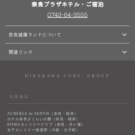
奈良プラザホテル・ご宿泊
0743-64-3555
奈良健康ランドについて
関連リンク
HIRAKAWA CORP. GROUP
-近隣施設
AUBERGE de SENVIE（奈良・桜井）
ホテル奈良さくらいの郷（奈良・桜井）
KOMAカントリークラブ（奈良・月ヶ瀬）
太子カントリー俱楽部（大阪・太子町）