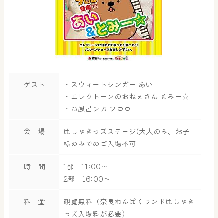
ゲスト
・スウィートシンガー あい
・エレクトーンのおねぇさん とみー☆
・お風呂シカ フロロ
会 場
はしゃきっズステージ(大人のみ、お子
様のみでのご入場不可
時 間
1部 11:00～
2部 16:00～
料 金
観覧無料（奈良わんぱくランドはしゃき
っズ入場料が必要）