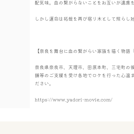
配気味。血の繋がらないことをお互いが遠慮
しかし運命は拓哉を再び宿り木として照らし始
【奈良を舞台に血の繋がらい家族を描く物語
​奈良県奈良市、天理市、田原本町、三宅町の
舗等のご支援を受け各地でロケを行った心温
ださい。
https://www.yadori-movie.com/