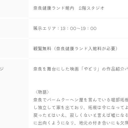
奈良健康ランド館内 2階スタジオ
展示エリア：13：00～19：00
観覧無料（奈良健康ランド入館料が必要）
ジ
奈良を舞台にした映画「やどり」の作品紹介
〈物語〉
奈良でバームクーヘン屋を営んでいる堀部拓
し独立して家を出ており、拓哉は今になって
戻ったとはいえ、寂しくないと言えば嘘にな
に出向くようになり、地元の付き合いにも欠