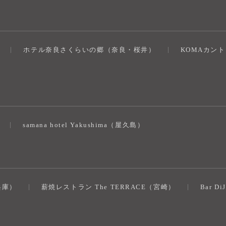
ホテル奈良さくらいの郷（奈良・桜井）
KOMAカン
）
samana hotel Yakushima（屋久島）
（兵庫）
薪焼レストラン The TERRACE（宮崎）
Bar D