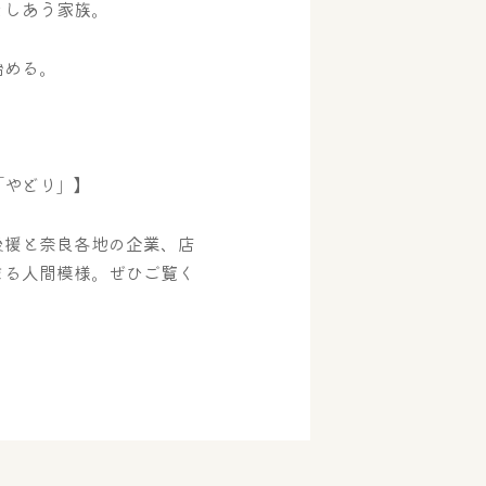
をしあう家族。
める。​
「やどり」】
後援と奈良各地の企業、店
まる人間模様。ぜひご覧く