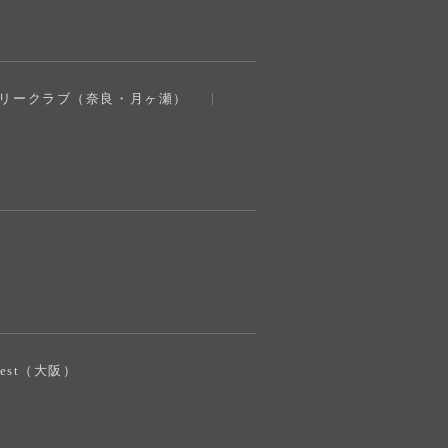
トリークラブ（奈良・月ヶ瀬）
iJest（大阪）