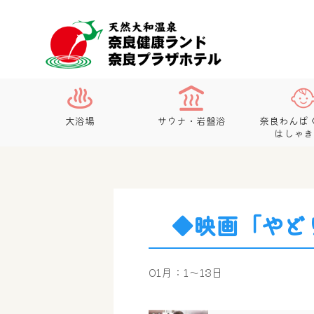
大浴場
サウナ・岩盤浴
奈良わんぱ
はしゃき
◆映画「やど
01月：1～13日