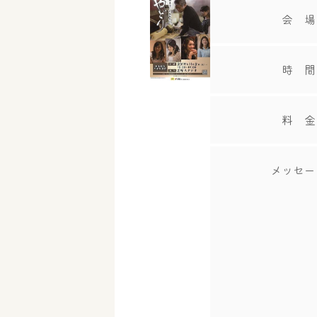
会 場
時 間
料 金
メッセー