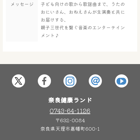
メッセージ
子ども向けの歌から歌謡曲まで、うたの
大浴場
サウナ・岩盤浴
おにいさん、おねえさんが生演奏と共に
お届けする、
親子三世代を繋ぐ音楽のエンターテイン
メント♪
屋内レジャープール
グルメ
奈良わんぱくランド
ボディケア
はしゃきっズ
奈良健康ランド
その他施設
ご宿泊
0743-64-1126
〒632-0084
奈良県天理市嘉幡町600-1