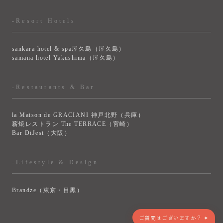
-Resort Hotels
sankara hotel & spa屋久島（屋久島）
samana hotel Yakushima（屋久島）
-Restaurants & Bar
la Maison de GRACIANI 神戸北野（兵庫）
薪焼レストラン The TERRACE（宮崎）
Bar DiJest（大阪）
-Lifestyle & Design
Brandze（東京・目黒）
> VIEW MORE