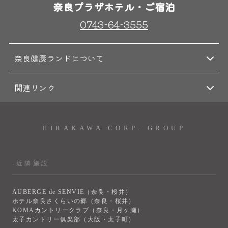
奈良プラザホテル・ご宿泊
0743-64-3555
奈良健康ランドについて
関連リンク
HIRAKAWA CORP. GROUP
-近隣施設
AUBERGE de SENVIE（奈良・桜井）
ホテル奈良さくらいの郷（奈良・桜井）
KOMAカントリークラブ（奈良・月ヶ瀬）
太子カントリー俱楽部（大阪・太子町）