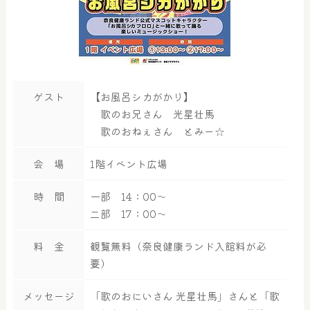
ゲスト
【お風呂シカがかり】
歌のお兄さん 光星壮馬
歌のおねぇさん とみー☆
会 場
1階イベント広場
時 間
一部 14：00～
二部 17：00～
料 金
観覧無料（奈良健康ランド入館料が必
要）
メッセージ
「歌のおにいさん 光星壮馬」さんと「歌
大浴場
サウナ・岩盤浴