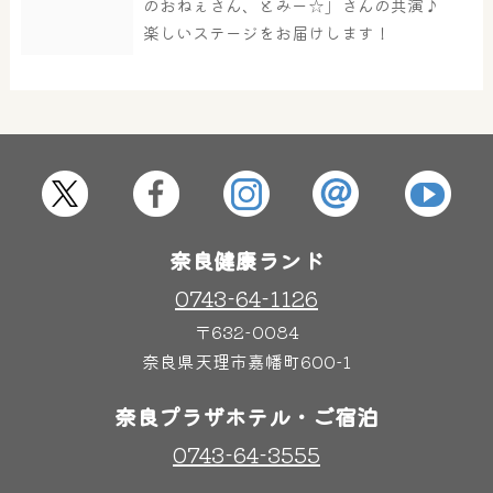
のおねぇさん、とみー☆」さんの共演♪
楽しいステージをお届けします！
屋内レジャープール
グルメ
奈良わんぱくランド
ボディケア
はしゃきっズ
奈良健康ランド
0743-64-1126
その他施設
ご宿泊
〒632-0084
奈良県天理市嘉幡町600-1
奈良プラザホテル・ご宿泊
0743-64-3555