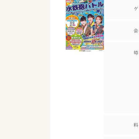
ゲ
会
時
料