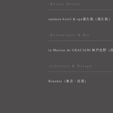
-Resort Hotels
sankara hotel & spa屋久島（屋久島）
-Restaurants & Bar
la Maison de GRACIANI 神戸北野
-Lifestyle & Design
Brandze（東京・目黒）