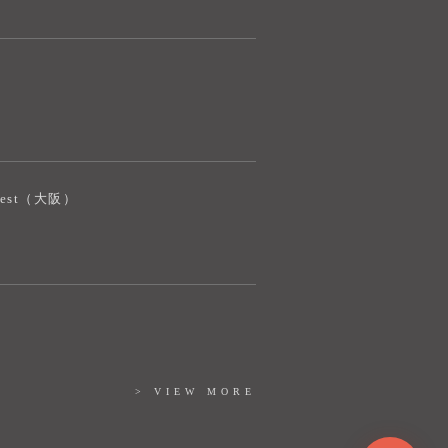
奈良健康ランド AIコンシェルジュです。
ご質問をお伺いします。
iJest（大阪）
> VIEW MORE