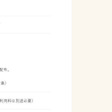
ば
配布。
対象）
利用料は別途必要）