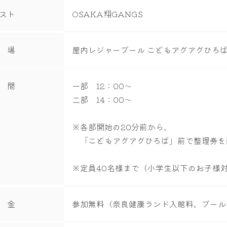
スト
OSAKA翔GANGS
 場
屋内レジャープール こどもアグアグひろ
 間
一部 12：00～
二部 14：00～
※各部開始の20分前から、
「こどもアグアグひろば」前で整理券を
※定員40名様まで（小学生以下のお子様
 金
参加無料（奈良健康ランド入館料、プール