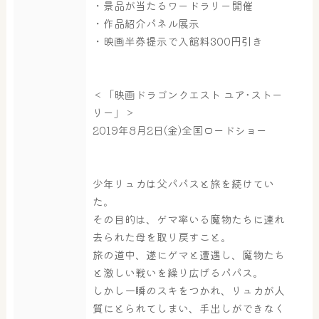
・景品が当たるワードラリー開催
・作品紹介パネル展示
・映画半券提示で入館料300円引き
＜「映画ドラゴンクエスト ユア･ストー
リー」＞
2019年8月2日(金)全国ロードショー
少年リュカは父パパスと旅を続けてい
た。
その目的は、ゲマ率いる魔物たちに連れ
去られた母を取り戻すこと。
旅の道中、遂にゲマと遭遇し、魔物たち
と激しい戦いを繰り広げるパパス。
大浴場
サウナ・岩盤浴
しかし一瞬のスキをつかれ、リュカが人
質にとられてしまい、手出しができなく