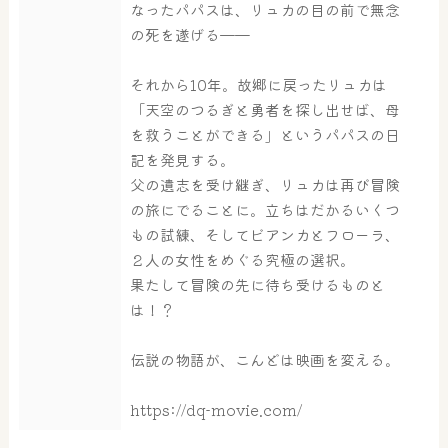
なったパパスは、リュカの目の前で無念
の死を遂げる——
屋内レジャープール
グルメ
それから10年。故郷に戻ったリュカは
「天空のつるぎと勇者を探し出せば、母
奈良わんぱくランド
ボディケア
を救うことができる」というパパスの日
はしゃきっズ
記を発見する。
父の遺志を受け継ぎ、リュカは再び冒険
の旅にでることに。立ちはだかるいくつ
もの試練、そしてビアンカとフローラ、
その他施設
ご宿泊
２人の女性をめぐる究極の選択。
果たして冒険の先に待ち受けるものと
は！？
伝説の物語が、こんどは映画を変える。
https://dq-movie.com/