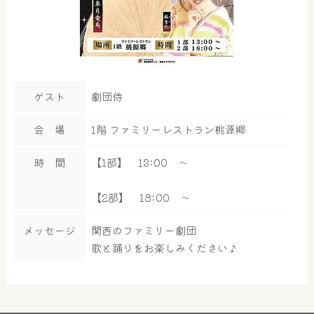
ゲスト
劇団侍
会 場
1階 ファミリーレストラン桃源郷
時 間
【1部】 13:00 ～
【2部】 18:00 ～
メッセージ
関西のファミリー劇団
歌と踊りをお楽しみください♪
大浴場
サウナ・岩盤浴