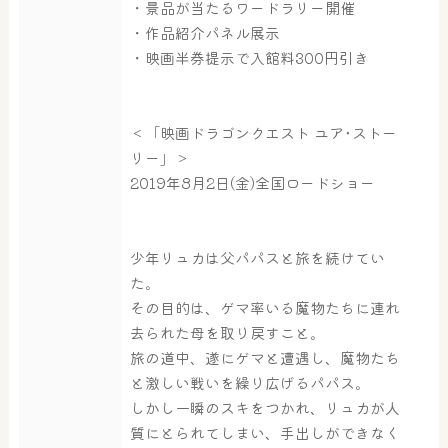
・景品が当たるワードラリー開催
・作品紹介パネル展示
・映画半券提示で入館料300円引き
＜「映画ドラゴンクエスト ユア･ストー
リー」＞
2019年8月2日(金)全国ロードショー
少年リュカは父パパスと旅を続けてい
た。
その目的は、ゲマ率いる魔物たちに連れ
去られた母を取り戻すこと。
旅の道中、遂にゲマと遭遇し、魔物たち
と激しい戦いを繰り広げるパパス。
大浴場
サウナ・岩盤浴
しかし一瞬のスキをつかれ、リュカが人
質にとられてしまい、手出しができなく