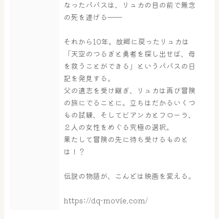
なったパパスは、リュカの目の前で無念
の死を遂げる——
屋内レジャープール
グルメ
それから10年。故郷に戻ったリュカは
「天空のつるぎと勇者を探し出せば、母
奈良わんぱくランド
ボディケア
を救うことができる」というパパスの日
はしゃきっズ
記を発見する。
父の遺志を受け継ぎ、リュカは再び冒険
の旅にでることに。立ちはだかるいくつ
もの試練、そしてビアンカとフローラ、
その他施設
ご宿泊
２人の女性をめぐる究極の選択。
果たして冒険の先に待ち受けるものと
は！？
伝説の物語が、こんどは映画を変える。
https://dq-movie.com/