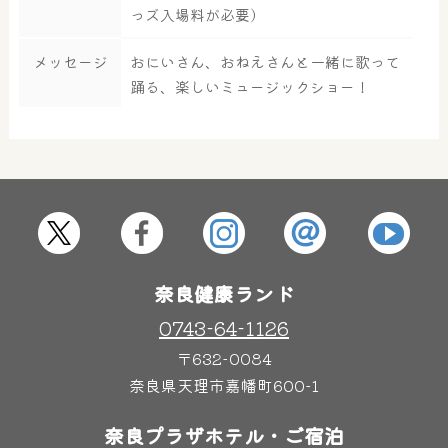
っズ入場料が必要）
大浴場
サウナ・岩盤浴
メッセージ
おにいさん、おねえさんと一緒に歌って
踊る、楽しいミュージックショー！
屋内レジャープール
グルメ
奈良わんぱくランド
ボディケア
はしゃきっズ
奈良健康ランド
その他施設
ご宿泊
0743-64-1126
〒632-0084
奈良県天理市嘉幡町600-1
奈良プラザホテル・ご宿泊