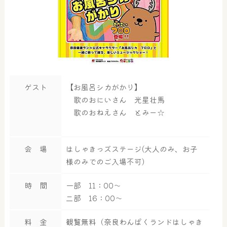
ゲスト
【お風呂シカがかり】
歌のおにいさん 光星壮馬
歌のおねえさん とみー☆
会 場
はしゃきっズステージ(大人のみ、お子
様のみでのご入場不可)
時 間
一部 11：00～
二部 16：00～
料 金
観覧無料（奈良わんぱくランドはしゃき