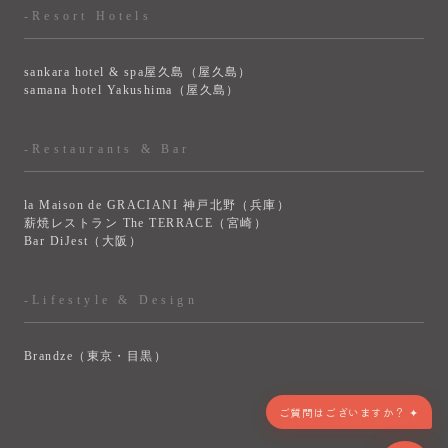
-Resort Hotels
sankara hotel & spa屋久島（屋久島）
samana hotel Yakushima（屋久島）
-Restaurants & Bar
la Maison de GRACIANI 神戸北野（兵庫）
薪焼レストラン The TERRACE（宮崎）
Bar DiJest（大阪）
-Lifestyle & Design
Brandze（東京・目黒）
> VIEW MORE