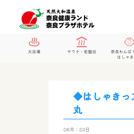
大浴場
サウナ・岩盤浴
奈良わんぱ
はしゃき
◆はしゃきっ
丸
06月：23日