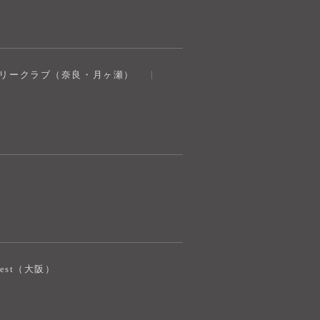
奈良健康ランド
トリークラブ（奈良・月ヶ瀬）
AIコンシェルジュ
オンライン
奈良健康ランド AIコンシェルジュです。
ご質問をお伺いします。
iJest（大阪）