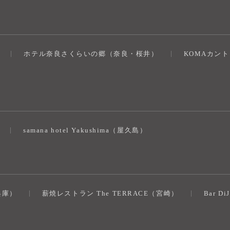
ホテル奈良さくらいの郷（奈良・桜井）
KOMAカン
）
samana hotel Yakushima（屋久島）
（兵庫）
薪焼レストラン The TERRACE（宮崎）
Bar D