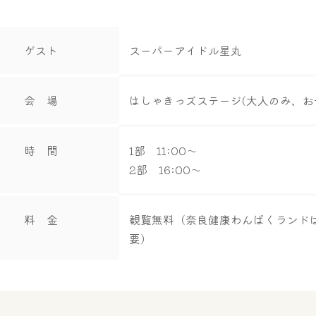
ゲスト
スーパーアイドル星丸
会 場
はしゃきっズステージ(大人のみ、
時 間
1部 11:00～
2部 16:00～
料 金
観覧無料（奈良健康わんぱくランド
要）