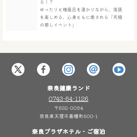
る！？
大浴場
サウナ・岩盤浴
ゆったりと檜風呂を浸かりながら、落語
を楽しめる、心身ともに癒される「究極
の癒しイベント」
屋内レジャープール
グルメ
奈良わんぱくランド
ボディケア
はしゃきっズ
奈良健康ランド
その他施設
ご宿泊
0743-64-1126
〒632-0084
奈良県天理市嘉幡町600-1
奈良プラザホテル・ご宿泊