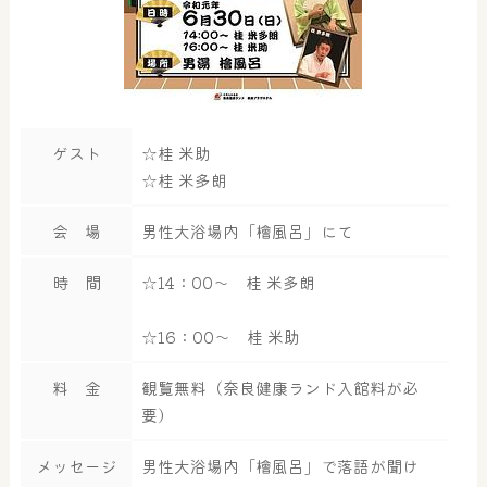
ゲスト
☆桂 米助
☆桂 米多朗
会 場
男性大浴場内「檜風呂」にて
時 間
☆14：00～ 桂 米多朗
☆16：00～ 桂 米助
料 金
観覧無料（奈良健康ランド入館料が必
要）
メッセージ
男性大浴場内「檜風呂」で落語が聞け