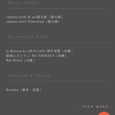
-Resort Hotels
sankara hotel & spa屋久島（屋久島）
samana hotel Yakushima（屋久島）
-Restaurants & Bar
la Maison de GRACIANI 神戸北野（兵庫）
薪焼レストラン The TERRACE（宮崎）
Bar DiJest（大阪）
-Lifestyle & Design
Brandze（東京・目黒）
> VIEW MORE