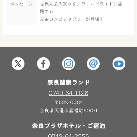
大浴場
サウナ・岩盤浴
メッセージ
世界大会入賞など、ワールドワイドに活
躍する
兄弟コンビジャグラーが登場！
屋内レジャープール
グルメ
奈良わんぱくランド
ボディケア
はしゃきっズ
奈良健康ランド
0743-64-1126
その他施設
ご宿泊
〒632-0084
奈良県天理市嘉幡町600-1
奈良プラザホテル・ご宿泊
0743-64-3555