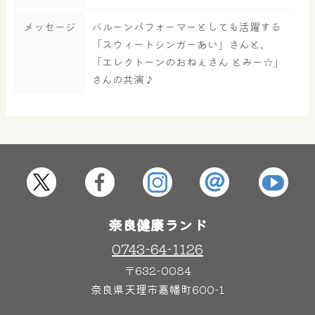
大浴場
サウナ・岩盤浴
メッセージ
バルーンパフォーマーとしても活躍する
「スウィートシンガーあい」さんと、
「エレクトーンのおねぇさん とみー☆」
さんの共演♪
屋内レジャープール
グルメ
奈良わんぱくランド
ボディケア
はしゃきっズ
奈良健康ランド
その他施設
ご宿泊
0743-64-1126
〒632-0084
奈良県天理市嘉幡町600-1