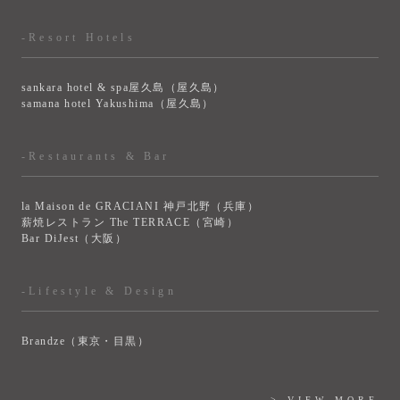
-Resort Hotels
sankara hotel & spa屋久島（屋久島）
samana hotel Yakushima（屋久島）
-Restaurants & Bar
la Maison de GRACIANI 神戸北野（兵庫）
薪焼レストラン The TERRACE（宮崎）
Bar DiJest（大阪）
-Lifestyle & Design
Brandze（東京・目黒）
> VIEW MORE