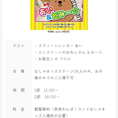
ゲスト
・スウィートシンガー あい
・エレクトーンのおねぇさん とみー☆
・お風呂シカ フロロ
会 場
はしゃきっズステージ(大人のみ、お子
様のみでのご入場不可
時 間
1部 11:00～
2部 16:00～
料 金
観覧無料（奈良わんぱくランドはしゃき
っズ入場料が必要）