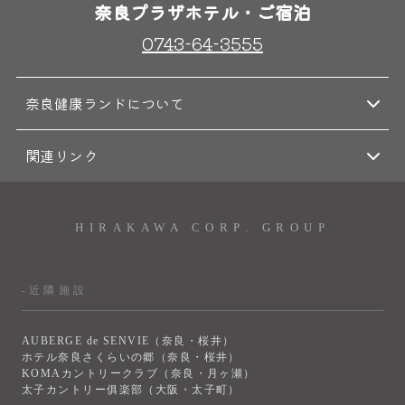
奈良プラザホテル・ご宿泊
0743-64-3555
奈良健康ランドについて
関連リンク
HIRAKAWA CORP. GROUP
-近隣施設
AUBERGE de SENVIE（奈良・桜井）
ホテル奈良さくらいの郷（奈良・桜井）
KOMAカントリークラブ（奈良・月ヶ瀬）
太子カントリー俱楽部（大阪・太子町）