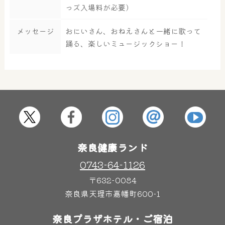
っズ入場料が必要）
大浴場
サウナ・岩盤浴
メッセージ
おにいさん、おねえさんと一緒に歌って
踊る、楽しいミュージックショー！
屋内レジャープール
グルメ
奈良わんぱくランド
ボディケア
はしゃきっズ
奈良健康ランド
その他施設
ご宿泊
0743-64-1126
〒632-0084
奈良県天理市嘉幡町600-1
奈良プラザホテル・ご宿泊