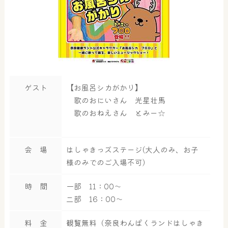
ゲスト
【お風呂シカがかり】
歌のおにいさん 光星壮馬
歌のおねえさん とみー☆
会 場
はしゃきっズステージ(大人のみ、お子
様のみでのご入場不可)
時 間
一部 11：00～
二部 16：00～
料 金
観覧無料（奈良わんぱくランドはしゃき