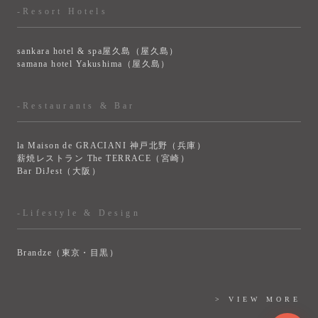
-Resort Hotels
sankara hotel & spa屋久島（屋久島）
samana hotel Yakushima（屋久島）
-Restaurants & Bar
la Maison de GRACIANI 神戸北野（兵庫）
薪焼レストラン The TERRACE（宮崎）
Bar DiJest（大阪）
-Lifestyle & Design
Brandze（東京・目黒）
> VIEW MORE