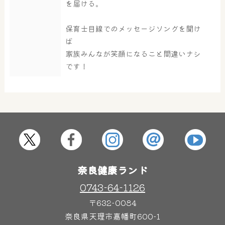
を届ける。
大浴場
サウナ・岩盤浴
保育士目線でのメッセージソングを聞け
ば
家族みんなが笑顔になること間違いナシ
です！
屋内レジャープール
グルメ
奈良わんぱくランド
ボディケア
はしゃきっズ
奈良健康ランド
その他施設
ご宿泊
0743-64-1126
〒632-0084
奈良県天理市嘉幡町600-1