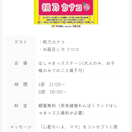
ゲスト
・桃乃カナコ
・お風呂シカ フロロ
会 場
はしゃきっズステージ(大人のみ、お子
様のみでのご入場不可)
時 間
1部 11:00～
2部 16:00～
料 金
観覧無料（奈良健康わんぱくランドはし
ゃきっズ入場料が必要）
メッセージ
『心配ないよ、ママ』をコンセプトに歌