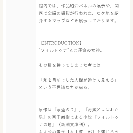
館内では、作品紹介パネルの展示や、関
西で全編の撮影が行われた、ロケ地を紹
介するマップなどを展示しております。
【INTRODUCTION】
“フォルトゥナ”とは運命の女神。
その瞳を持ってしまった者には
「死を目前にした人間が透けて見える」
という不思議な力が宿る。
原作は『永遠の０』、『海賊とよばれた
男』の百田尚樹による小説『フォルトゥ
ナの瞳』（新潮文庫刊）。
主人公の青年【木山慎一郎】を演じるの