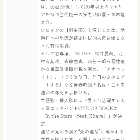
は、弱冠25歳にして20年以上のキャリ
アを持つ当代随一の実力派俳優・神木隆
之介。
ヒロインの【桐生葵】を演じるのは、話
題作への出演が続き国民的人気女優とな
った有村架純。
そして志尊淳、DAIGO、松井愛莉、北
村有起哉、斉藤由貴、時任三郎ら個性豊
かな豪華俳優陣が脇を固め、『アオハラ
イド』、『ぼくは明日、昨日のきみとデ
ートする』など青春映画の名匠・三木孝
浩が映像化を手掛ける。
大浴場
サウナ・岩盤浴
主題歌・挿入歌には世界でも活躍する大
人気ロックバンドONE OK ROCKの
「In the Stars（feat. Kiiara）」が決
屋内レジャープール
グルメ
定。
運命が見える男と“死の運命”に導かれる
女性が織りなす、心震えるラブストーリ