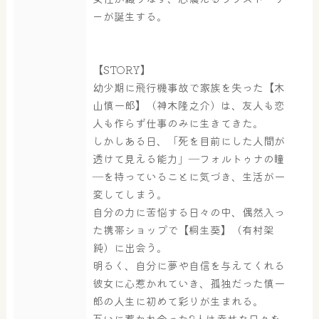
ーが誕生する。
奈良わんぱくランド
ボディケア
はしゃきっズ
【STORY】
幼少期に飛行機事故で家族を失った【木
山慎一郎】（神木隆之介）は、友人も恋
その他施設
ご宿泊
人も作らず仕事のみに生きてきた。
しかしある日、「死を目前にした人間が
透けて見える能力」―フォルトゥナの瞳
―を持っていることに気づき、生活が一
変してしまう。
自分の力に苦悩する日々の中、偶然入っ
た携帯ショップで【桐生葵】（有村架
純）に出会う。
明るく、自分に夢や自信を与えてくれる
彼女に心惹かれていき、孤独だった慎一
郎の人生に初めて彩りが生まれる。
互いに惹かれ合った2人は幸せな日々を