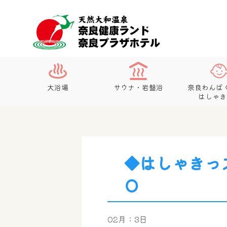
大浴場
サウナ・岩盤浴
奈良わんぱ
はしゃき
◆はしゃきっ
Ｏ
02月：3日