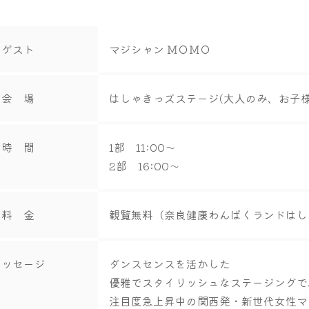
ゲスト
マジシャン ＭＯＭＯ
会 場
はしゃきっズステージ(大人のみ、お子
時 間
1部 11:00～
2部 16:00～
料 金
観覧無料（奈良健康わんぱくランドはし
メッセージ
ダンスセンスを活かした
優雅でスタイリッシュなステージングで
注目度急上昇中の関西発・新世代女性マ