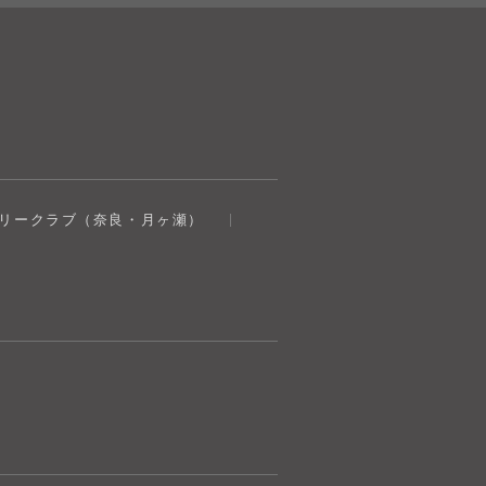
奈良健康ランド
トリークラブ（奈良・月ヶ瀬）
AIコンシェルジュ
オンライン
奈良健康ランド AIコンシェルジュです。
ご質問をお伺いします。