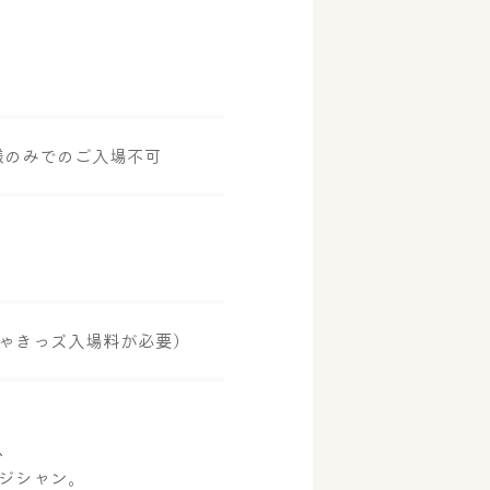
様のみでのご入場不可
ゃきっズ入場料が必要）
、
ジシャン。