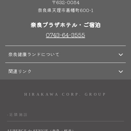
〒632-0084
奈良わんぱくランド
ボディケア
奈良県天理市嘉幡町600-1
はしゃきっズ
奈良プラザホテル・ご宿泊
0743-64-3555
その他施設
ご宿泊
奈良健康ランドについて
関連リンク
HIRAKAWA CORP. GROUP
-近隣施設