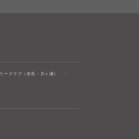
奈良健康ランド
トリークラブ（奈良・月ヶ瀬）
AIコンシェルジュ
オンライン
奈良健康ランド AIコンシェルジュです。
ご質問をお伺いします。