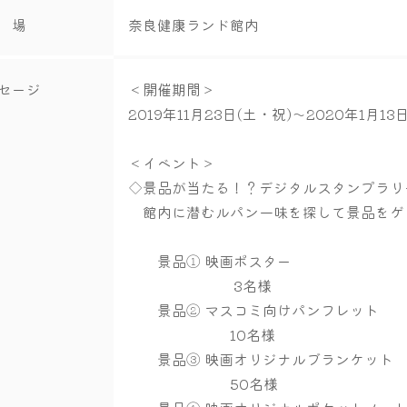
 場
奈良健康ランド館内
セージ
＜開催期間＞
2019年11月23日(土・祝)～2020年1月13
＜イベント＞
◇景品が当たる！？デジタルスタンプラリ
館内に潜むルパン一味を探して景品をゲ
景品① 映画ポスター
3名様
景品② マスコミ向けパンフレット
10名様
景品③ 映画オリジナルブランケット
50名様