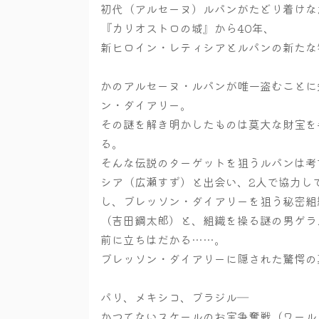
初代（アルセーヌ）ルパンがたどり着けな
『カリオストロの城』から40年、
新ヒロイン・レティシアとルパンの新たな
かのアルセーヌ・ルパンが唯一盗むことに
ン・ダイアリー。
その謎を解き明かしたものは莫大な財宝を
る。
そんな伝説のターゲットを狙うルパンは考
シア（広瀬すず）と出会い、2人で協力し
し、ブレッソン・ダイアリーを狙う秘密組
（吉田鋼太郎）と、組織を操る謎の男ゲラ
前に立ちはだかる……。
ブレッソン・ダイアリーに隠された驚愕の
パリ、メキシコ、ブラジル―
かつてないスケールのお宝争奪戦（ワール