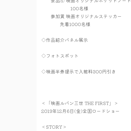
景品④ 映画オリジナルポケットノー
100名様
参加賞 映画オリジナルステッカー
先着1000名様
◇作品紹介パネル展示
◇フォトスポット
◇映画半券提示で入館料300円引き
＜「映画ルパン三世 THE FIRST」＞
2019年12月6日(金)全国ロードショー
＜STORY＞