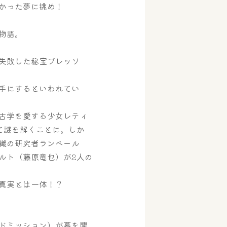
かった夢に挑め！
物語。
失敗した秘宝ブレッソ
手にするといわれてい
古学を愛する少女レティ
て謎を解くことに。しか
織の研究者ランベール
ルト（藤原竜也）が2人の
真実とは一体！？
ドミッション）が幕を開