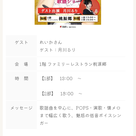
ゲスト
れいかさん
ゲスト：月川るり
会 場
1階 ファミリーレストラン桃源郷
時 間
【1部】 13:00 ～
【2部】 18:00 ～
メッセージ
歌謡曲を中心に、POPS・演歌・懐メロ
まで幅広く歌う、魅惑の低音ボイスシン
ガー
大浴場
サウナ・岩盤浴