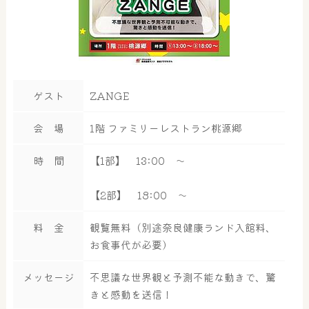
ゲスト
ZANGE
会 場
1階 ファミリーレストラン桃源郷
時 間
【1部】 13:00 ～
【2部】 18:00 ～
料 金
観覧無料（別途奈良健康ランド入館料、
お食事代が必要）
メッセージ
不思議な世界観と予測不能な動きで、驚
大浴場
サウナ・岩盤浴
きと感動を送信！